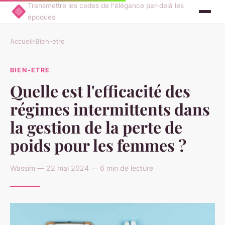
Transmettre les codes de l'élégance par-delà les
époques
Accueil
›
Bien-etre
BIEN-ETRE
Quelle est l'efficacité des
régimes intermittents dans
la gestion de la perte de
poids pour les femmes ?
Wassim — 22 mai 2024 — 6 min de lecture