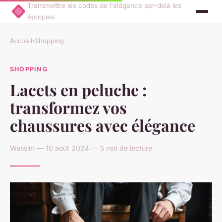
Transmettre les codes de l'élégance par-delà les
époques
Accueil
›
Shopping
SHOPPING
Lacets en peluche :
transformez vos
chaussures avec élégance
Wassim — 10 août 2024 — 5 min de lecture