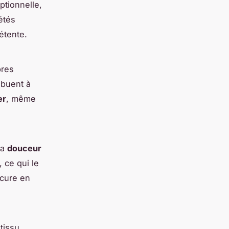
ptionnelle,
étés
détente.
bres
ibuent à
er
, même
sa
douceur
, ce qui le
ocure en
tissu