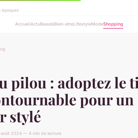
es époques
Accueil
Actu
Beauté
Bien-etre
Lifestyle
Mode
Shopping
ing
u pilou : adoptez le t
ontournable pour un
r stylé
août 2024 — 4 min de lecture