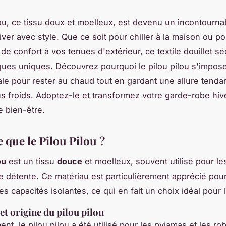
lou, ce tissu doux et moelleux, est devenu un incontourna
hiver avec style. Que ce soit pour chiller à la maison ou po
de confort à vos tenues d'extérieur, ce textile douillet sé
iques uniques. Découvrez pourquoi le pilou pilou s'impo
ale pour rester au chaud tout en gardant une allure tenda
us froids. Adoptez-le et transformez votre garde-robe hiv
 bien-être.
 que le Pilou Pilou ?
ou
est un tissu
douce
et moelleux, souvent utilisé pour l
de détente. Ce matériau est particulièrement apprécié pou
es capacités isolantes, ce qui en fait un choix idéal pour l
et origine du pilou pilou
nt, le pilou pilou a été utilisé pour les pyjamas et les ro