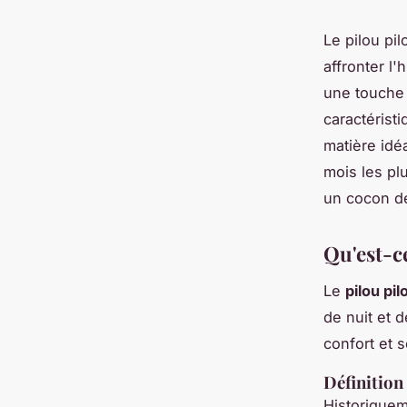
Le pilou pi
affronter l'
une touche 
caractérist
matière idé
mois les pl
un cocon de
Qu'est-ce
Le
pilou pil
de nuit et 
confort et s
Définition 
Historiqueme