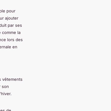
ble pour
ur ajouter
duit par ses
se comme la
nce lors des
ernale en
es vêtements
r son
'hiver.
bes de