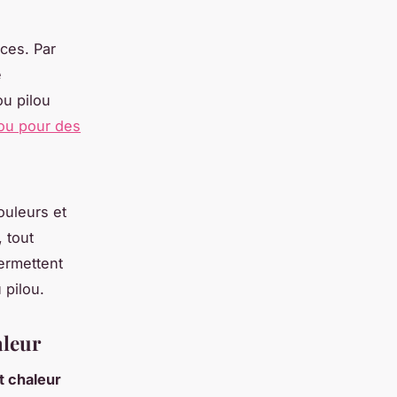
ces. Par
e
ou pilou
lou pour des
ouleurs et
 tout
ermettent
 pilou.
aleur
t chaleur