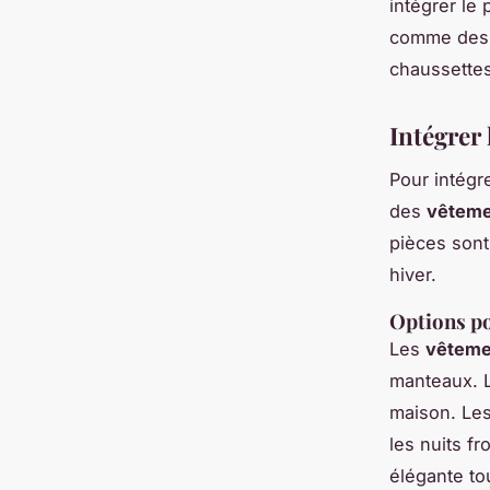
intégrer le
comme des 
chaussettes
Intégrer 
Pour intégr
des
vêtemen
pièces sont
hiver.
Options po
Les
vêtemen
manteaux. L
maison. Les
les nuits f
élégante to