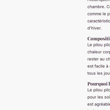
chambre. Ce
comme le po
caractérist
d'hiver.
Compositio
Le pilou pi
chaleur corp
rester au c
est facile à
tous les jou
Pourquoi le
Le pilou pil
pour les so
est agréabl