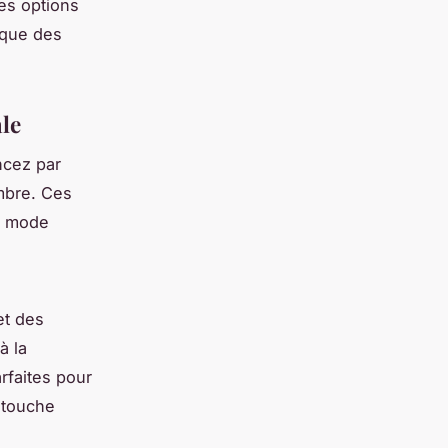
des options
 que des
ale
ncez par
mbre. Ces
a mode
et des
à la
rfaites pour
e touche