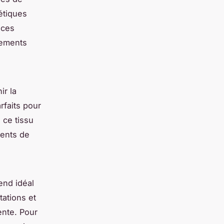
étiques
 ces
tements
ir la
rfaits pour
 ce tissu
ments de
rend idéal
itations et
ente. Pour