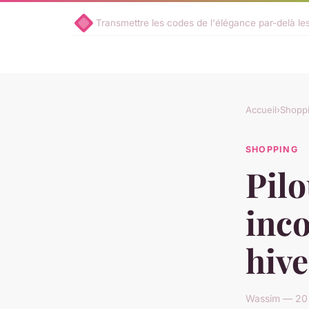
Transmettre les codes de l'élégance par-delà l
Accueil
›
Shopp
SHOPPING
Pilo
inc
hive
Wassim — 20 