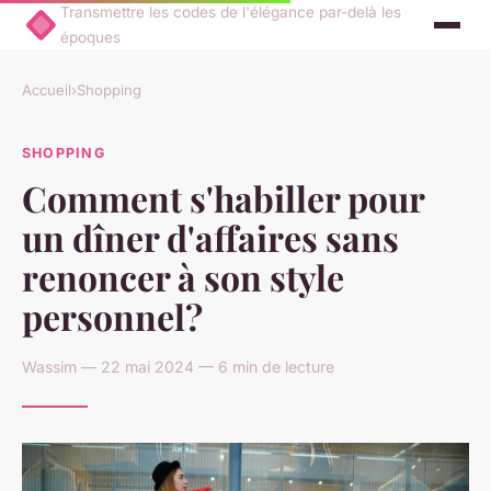
Transmettre les codes de l'élégance par-delà les
époques
Accueil
›
Shopping
SHOPPING
Comment s'habiller pour
un dîner d'affaires sans
renoncer à son style
personnel?
Wassim — 22 mai 2024 — 6 min de lecture