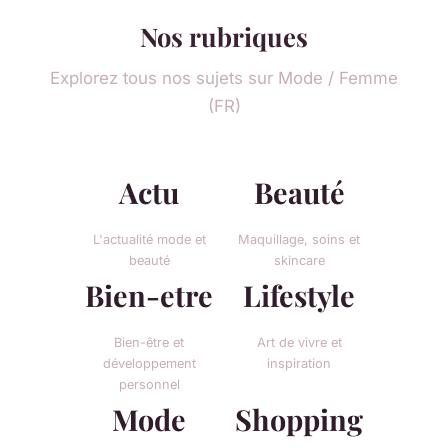
Nos rubriques
Explorez tous nos sujets sur Mode / Femme
(FR)
Actu
Beauté
L'actualité mode et
Maquillage, soins et
beauté
skincare
Bien-etre
Lifestyle
Bien-être et
Art de vivre et
développement
inspiration
personnel
Mode
Shopping