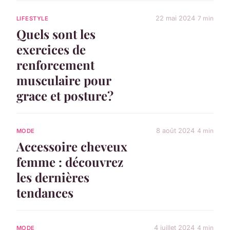
22 mai 2024
7 min
LIFESTYLE
Quels sont les
exercices de
renforcement
musculaire pour
grace et posture?
8 août 2024
4 min
MODE
Accessoire cheveux
femme : découvrez
les dernières
tendances
4 juillet 2024
4 min
MODE