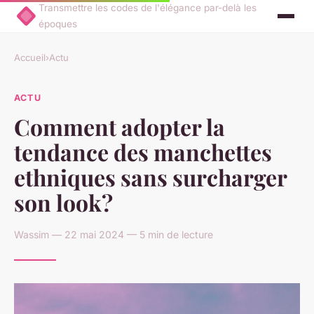
Transmettre les codes de l'élégance par-delà les
époques
Accueil
›
Actu
ACTU
Comment adopter la
tendance des manchettes
ethniques sans surcharger
son look?
Wassim — 22 mai 2024 — 5 min de lecture