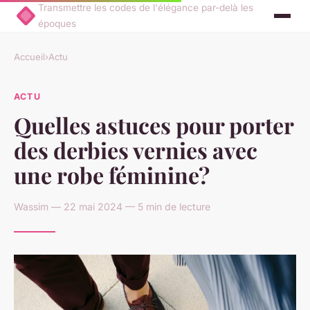
Transmettre les codes de l'élégance par-delà les
époques
Accueil
›
Actu
ACTU
Quelles astuces pour porter
des derbies vernies avec
une robe féminine?
Wassim — 22 mai 2024 — 5 min de lecture