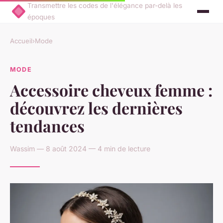
Transmettre les codes de l'élégance par-delà les
époques
Accueil
›
Mode
MODE
Accessoire cheveux femme :
découvrez les dernières
tendances
Wassim — 8 août 2024 — 4 min de lecture